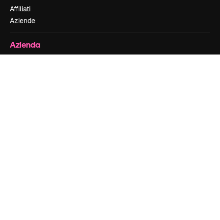
Affiliati
Aziende
Azienda
Prezzi
Chi siamo
Recensioni
Lavora con noi
Cerca tendenze
Blog
Eventi
Slidesgo
Vendi i tuoi contenuti
Sala stampa
Cerchi magnific.ai
Contattaci
Assistenza clienti