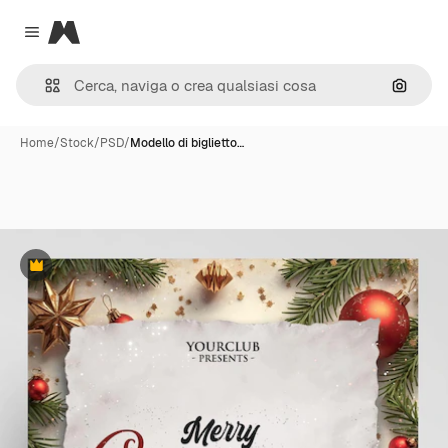
Magnific
Close menu
Cerca 
Home
/
Stock
/
PSD
/
Modello di biglietto…
Premium