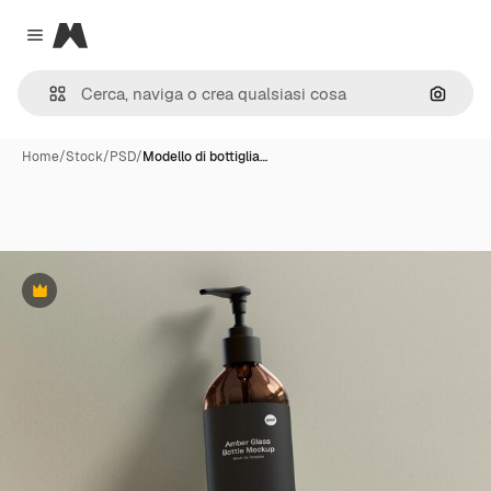
Magnific
Close menu
Cerca 
Home
/
Stock
/
PSD
/
Modello di bottiglia…
Premium