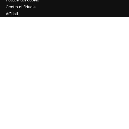
Politica dei cookie
Centro di fiducia
Affiliati
Aziende
Azienda
Prezzi
Chi siamo
Recensioni
Lavora con noi
Cerca tendenze
Blog
Eventi
Slidesgo
Vendi i tuoi contenuti
Sala stampa
Cerchi magnific.ai
Contattaci