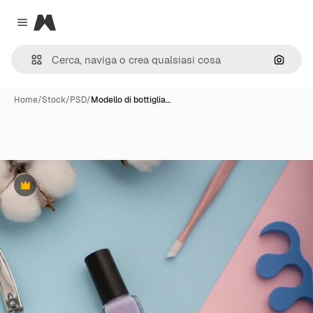
Magnific
Close menu
Cerca 
Home
/
Stock
/
PSD
/
Modello di bottiglia…
Premium