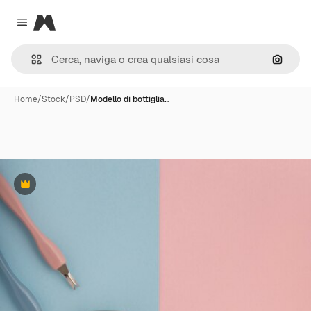
Magnific
Close menu
Cerca 
Home
/
Stock
/
PSD
/
Modello di bottiglia…
Premium