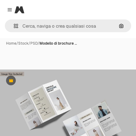
Magnific
Close menu
Cerca 
Home
/
Stock
/
PSD
/
Modello di brochure …
Premium