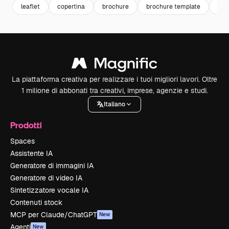
leaflet
copertina
brochure
brochure template
bro
La piattaforma creativa per realizzare i tuoi migliori lavori. Oltre
1 milione di abbonati tra creativi, imprese, agenzie e studi.
Italiano
Prodotti
Spaces
Assistente IA
Generatore di immagini IA
Generatore di video IA
Sintetizzatore vocale IA
Contenuti stock
MCP per Claude/ChatGPT
New
Agenti
New