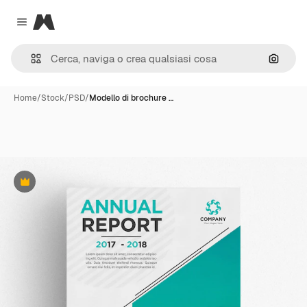
Magnific
Close menu
Cerca 
Home
/
Stock
/
PSD
/
Modello di brochure …
Premium