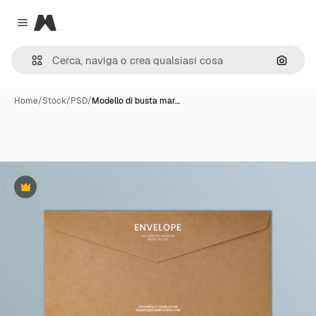
Magnific
Close menu
Cerca 
Home
/
Stock
/
PSD
/
Modello di busta mar…
Premium