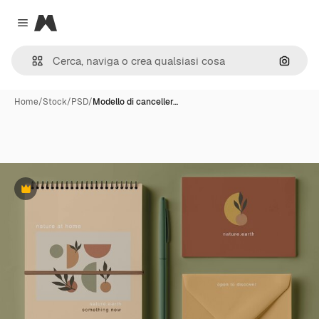
Magnific
Close menu
Cerca 
Home
/
Stock
/
PSD
/
Modello di canceller…
Premium