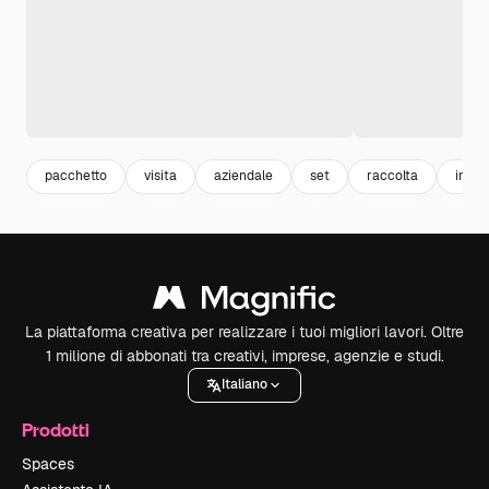
pacchetto
visita
aziendale
set
raccolta
infor
La piattaforma creativa per realizzare i tuoi migliori lavori. Oltre
1 milione di abbonati tra creativi, imprese, agenzie e studi.
Italiano
Prodotti
Spaces