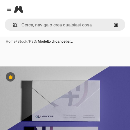
Magnific
Close menu
Cerca 
Home
/
Stock
/
PSD
/
Modello di canceller…
Premium