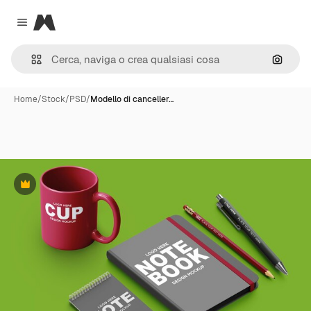
Magnific
Close menu
Cerca 
Home
/
Stock
/
PSD
/
Modello di canceller…
Premium