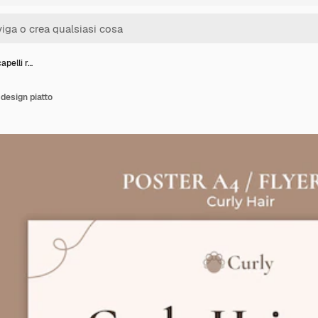
apelli r…
 design piatto