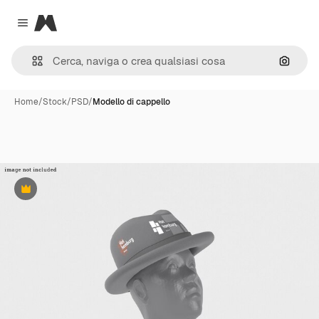
Magnific
Close menu
Cerca 
Home
/
Stock
/
PSD
/
Modello di cappello
Premium