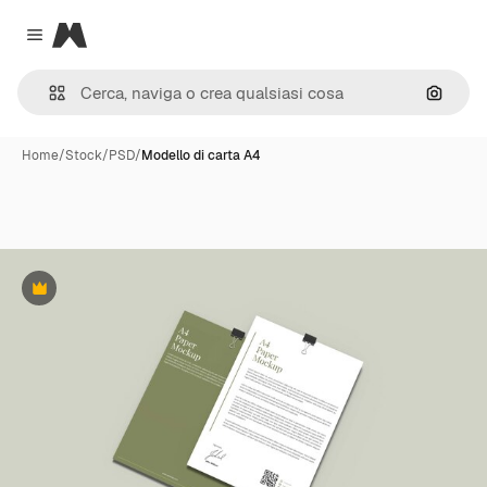
Magnific
Close menu
Cerca 
Home
/
Stock
/
PSD
/
Modello di carta A4
Premium