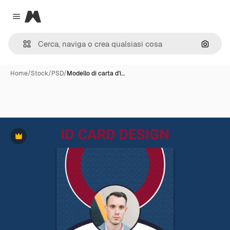
Magnific
Close menu
Cerca 
Home
/
Stock
/
PSD
/
Modello di carta d'i…
Premium