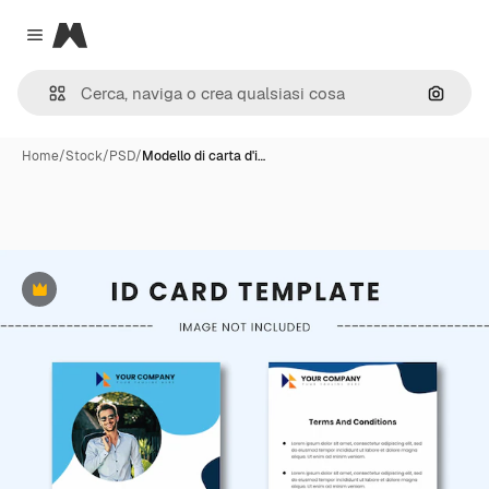
Magnific
Close menu
Cerca 
Home
/
Stock
/
PSD
/
Modello di carta d'i…
Premium