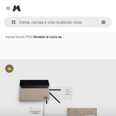
Magnific
Close menu
Cerca 
Home
/
Stock
/
PSD
/
Modello di carta da …
Premium