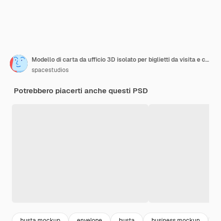
Modello di carta da ufficio 3D isolato per biglietti da visita e carta A4
spacestudios
Potrebbero piacerti anche questi PSD
busta mockup
envelope
busta
business mockup
b