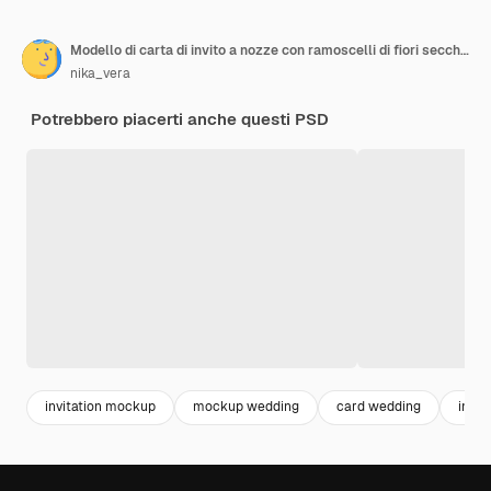
Modello di carta di invito a nozze con ramoscelli di fiori secchi su grigio
nika_vera
Potrebbero piacerti anche questi PSD
invitation mockup
mockup wedding
card wedding
invit