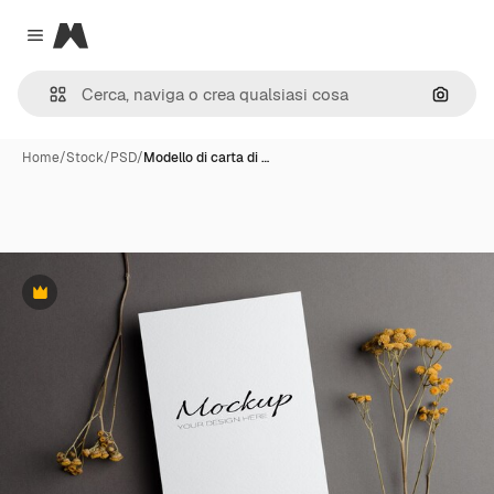
Magnific
Close menu
Cerca 
Home
/
Stock
/
PSD
/
Modello di carta di …
Premium