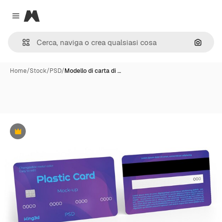
Magnific
Close menu
Cerca 
Home
/
Stock
/
PSD
/
Modello di carta di …
Premium