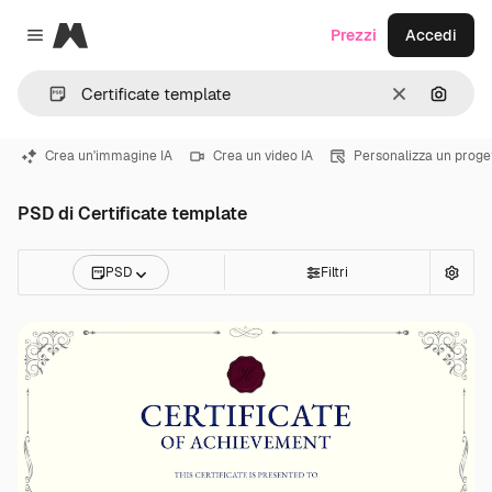
Magnific
Prezzi
Accedi
Close menu
Cancella
Cerca 
Crea un'immagine IA
Crea un video IA
Personalizza un proge
PSD di Certificate template
PSD
Filtri