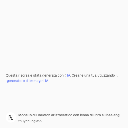
Questa risorsa è stata generata con l'
IA
. Creane una tua utilizzando il
generatore di immagini IA.
Modello di Chevron aristocratico con icona di libro e linea angolare Arte astratta ispirata alla natura
thuynhungle99