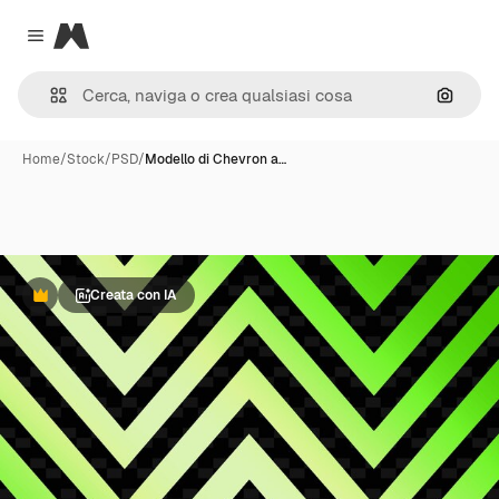
Magnific
Close menu
Cerca 
Home
/
Stock
/
PSD
/
Modello di Chevron a…
Creata con IA
Premium