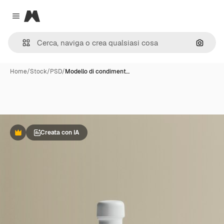
Magnific
Close menu
Cerca 
Home
/
Stock
/
PSD
/
Modello di condiment…
Creata con IA
Premium