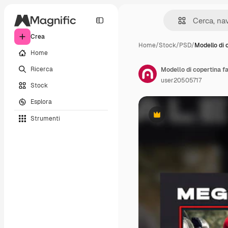
Crea
Home
/
Stock
/
PSD
/
Modello di 
Home
Ricerca
Modello di copertina f
user20505717
Stock
Esplora
Strumenti
Premium