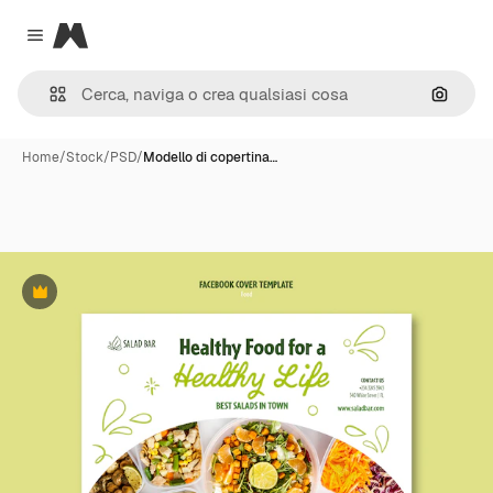
Magnific
Close menu
Cerca 
Home
/
Stock
/
PSD
/
Modello di copertina…
Premium