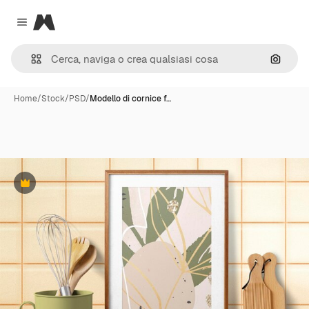
Magnific
Close menu
Cerca 
Home
/
Stock
/
PSD
/
Modello di cornice f…
Premium