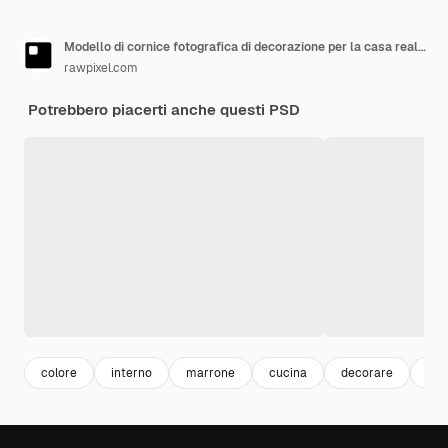
Modello di cornice fotografica di decorazione per la casa realista psd
rawpixel.com
Potrebbero piacerti anche questi PSD
colore
interno
marrone
cucina
decorare
des