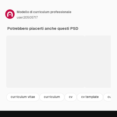
Modello di curriculum professionale
user20505717
Potrebbero piacerti anche questi PSD
curriculum vitae
curriculum
cv
cv template
curric