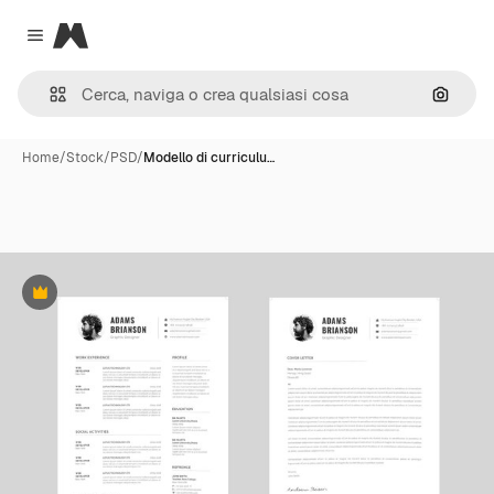
Magnific
Close menu
Cerca 
Home
/
Stock
/
PSD
/
Modello di curriculu…
Premium