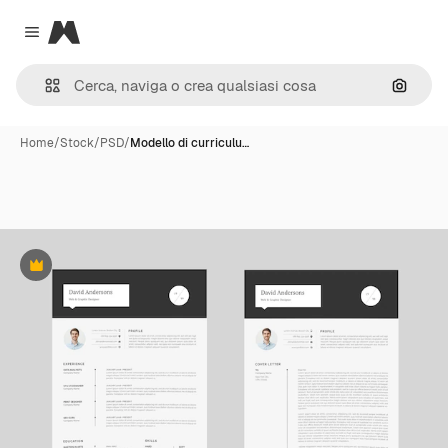
Magnific
Close menu
Cerca 
Home
/
Stock
/
PSD
/
Modello di curriculu…
Premium