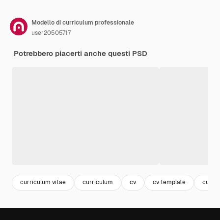
Modello di curriculum professionale
user20505717
Potrebbero piacerti anche questi PSD
curriculum vitae
curriculum
cv
cv template
curric