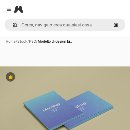
Magnific
Close menu
Cerca 
Home
/
Stock
/
PSD
/
Modello di design bi…
Premium