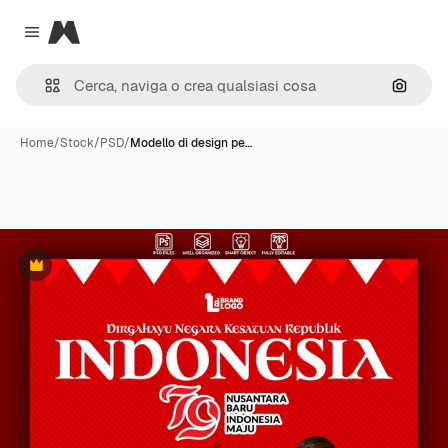
Magnific
Close menu
Cerca 
Home
/
Stock
/
PSD
/
Modello di design pe…
Premium