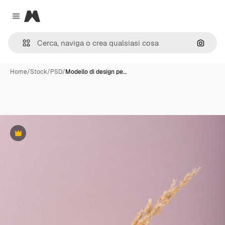
Magnific
Close menu
Cerca 
Home
/
Stock
/
PSD
/
Modello di design pe…
Premium