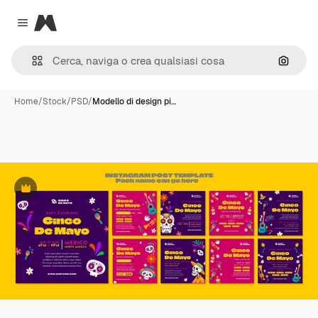
Magnific
Close menu
Cerca 
Home
/
Stock
/
PSD
/
Modello di design pi…
Premium