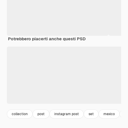
Potrebbero piacerti anche questi PSD
collection
post
instagram post
set
mexico
i