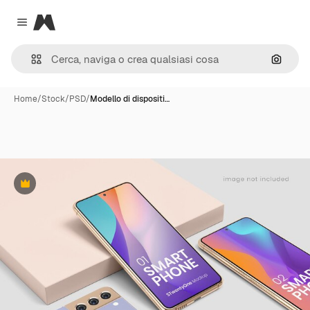
Magnific
Close menu
Cerca 
Home
/
Stock
/
PSD
/
Modello di dispositi…
Premium