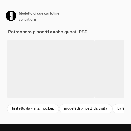
Modello di due cartoline
svgpattern
Potrebbero piacerti anche questi PSD
biglietto da visita mockup
modelli di biglietti da visita
bigliett