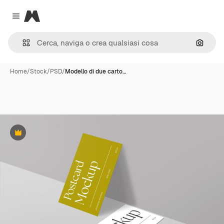
Magnific
Close menu
Cerca 
Home
/
Stock
/
PSD
/
Modello di due carto…
Premium