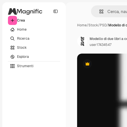
Crea
Home
/
Stock
/
PSD
/
Modello di d
Home
Ricerca
Modello di due libri a 
user17434547
Stock
Esplora
Strumenti
Premium