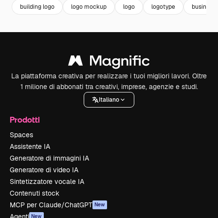
building logo
logo mockup
logo
logotype
business 
La piattaforma creativa per realizzare i tuoi migliori lavori. Oltre
1 milione di abbonati tra creativi, imprese, agenzie e studi.
Italiano
Prodotti
Spaces
Assistente IA
Generatore di immagini IA
Generatore di video IA
Sintetizzatore vocale IA
Contenuti stock
MCP per Claude/ChatGPT
New
Agenti
New