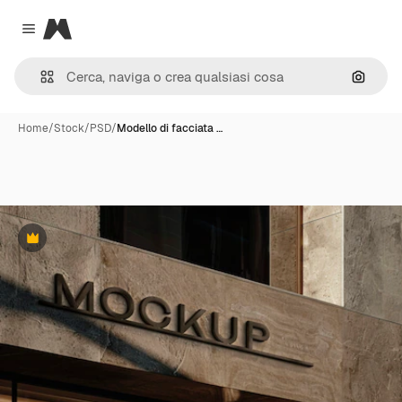
Magnific
Close menu
Cerca 
Home
/
Stock
/
PSD
/
Modello di facciata …
Premium