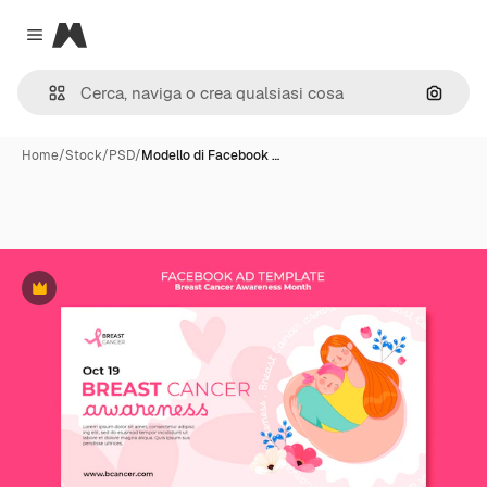
Magnific
Close menu
Cerca 
Home
/
Stock
/
PSD
/
Modello di Facebook …
Premium