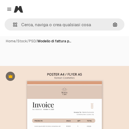
Magnific
Close menu
Cerca 
Home
/
Stock
/
PSD
/
Modello di fattura p…
Premium