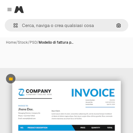
Magnific
Close menu
Cerca 
Home
/
Stock
/
PSD
/
Modello di fattura p…
Premium