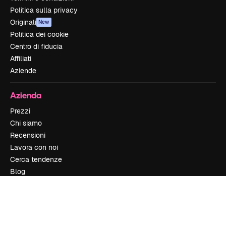
Politica sulla privacy
Originali
New
Politica dei cookie
Centro di fiducia
Affiliati
Aziende
Azienda
Prezzi
Chi siamo
Recensioni
Lavora con noi
Cerca tendenze
Blog
Eventi
Slidesgo
Vendi i tuoi contenuti
Sala stampa