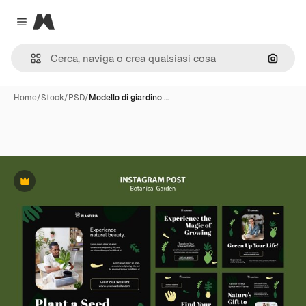
Magnific
Close menu
Cerca 
Home
/
Stock
/
PSD
/
Modello di giardino …
Premium