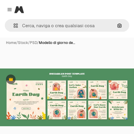
Magnific
Close menu
Cerca 
Home
/
Stock
/
PSD
/
Modello di giorno de…
Premium