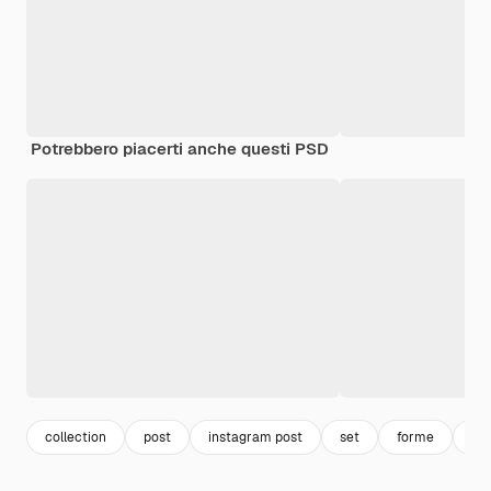
Potrebbero piacerti anche questi PSD
collection
post
instagram post
set
forme
in