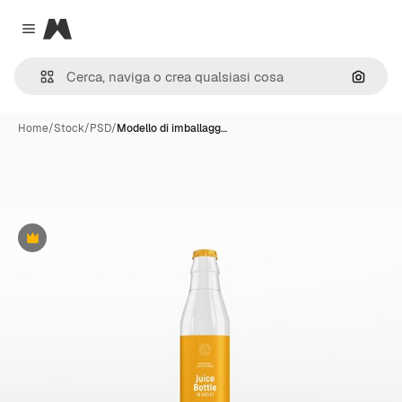
Magnific
Close menu
Cerca 
Home
/
Stock
/
PSD
/
Modello di imballagg…
Premium