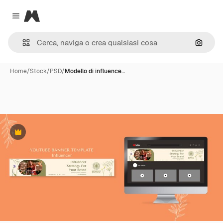
Magnific
Close menu
Cerca 
Home
/
Stock
/
PSD
/
Modello di influence…
Premium