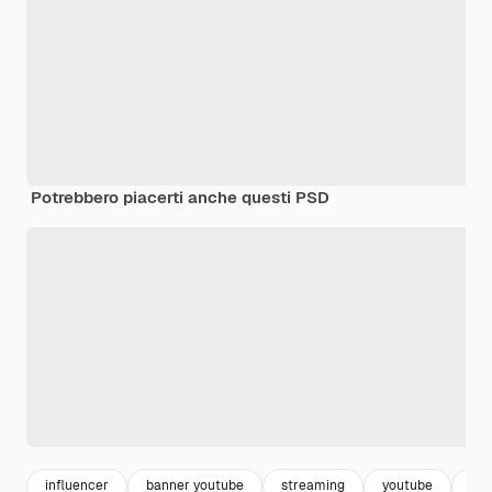
Potrebbero piacerti anche questi PSD
influencer
banner youtube
streaming
youtube
ba