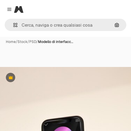
Magnific
Close menu
Cerca 
Home
/
Stock
/
PSD
/
Modello di interfacc…
Premium