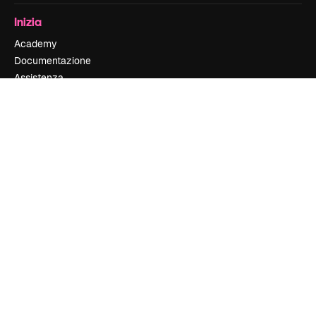
Inizia
Academy
Documentazione
Assistenza
Termini e condizioni
Politica sulla privacy
Originali
New
Politica dei cookie
Centro di fiducia
Affiliati
Aziende
Azienda
Prezzi
Chi siamo
Recensioni
Lavora con noi