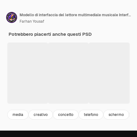
Modello di interfaccia del lettore multimediale musicale Interfaccia dell'app del lettore musicale con onde sonore Player musicale
Farhan Yousaf
Potrebbero piacerti anche questi PSD
media
creativo
concetto
telefono
schermo
c