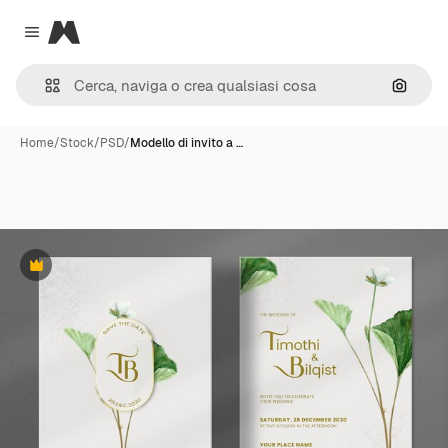
Magnific
Close menu
Cerca 
Home
/
Stock
/
PSD
/
Modello di invito a …
Premium