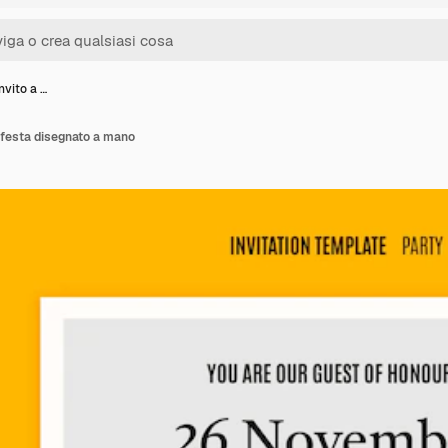
nvito a …
a festa disegnato a mano