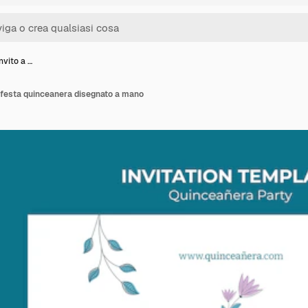
nvito a …
a festa quinceanera disegnato a mano