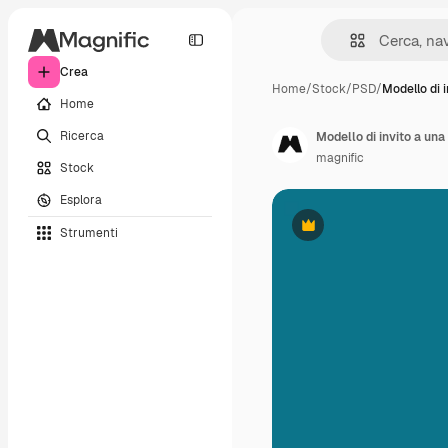
Crea
Home
/
Stock
/
PSD
/
Modello di i
Home
Ricerca
Modello di invito a un
magnific
Stock
Esplora
Strumenti
Premium