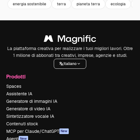
energia sostenibile
terra
pianeta terra
ecologia
en
La piattaforma creativa per realizzare i tuoi migliori lavori. Oltre
1 milione di abbonati tra creativi, imprese, agenzie e studi.
Italiano
Prodotti
Spaces
Assistente IA
Generatore di immagini IA
Generatore di video IA
Sintetizzatore vocale IA
Contenuti stock
MCP per Claude/ChatGPT
New
Agenti
New