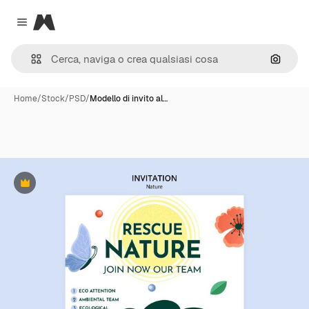
Magnific
Close menu
Cerca 
Home
/
Stock
/
PSD
/
Modello di invito al…
Premium