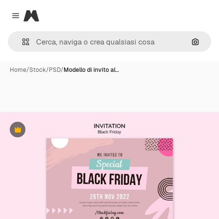
Magnific
Close menu
Cerca 
Home
/
Stock
/
PSD
/
Modello di invito al…
Premium