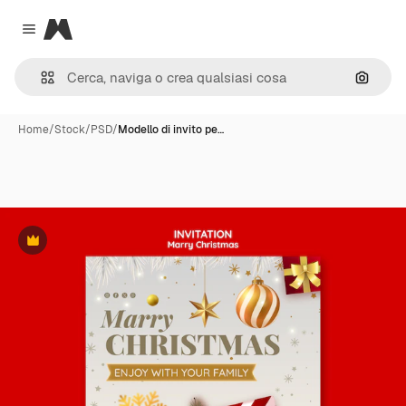
Magnific
Close menu
Cerca 
Home
/
Stock
/
PSD
/
Modello di invito pe…
Premium