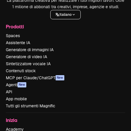
La piattaforma creativa per realizzare i tuoi migliori lavori. Oltre
1 milione di abbonati tra creativi, imprese, agenzie e studi.
Italiano
Prodotti
Spaces
Assistente IA
Generatore di immagini IA
Generatore di video IA
Sintetizzatore vocale IA
Contenuti stock
MCP per Claude/ChatGPT
New
Agenti
New
API
App mobile
Tutti gli strumenti Magnific
Inizia
Academy