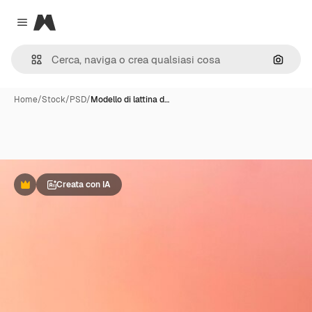
Magnific
Close menu
Cerca 
Home
/
Stock
/
PSD
/
Modello di lattina d…
Creata con IA
Premium