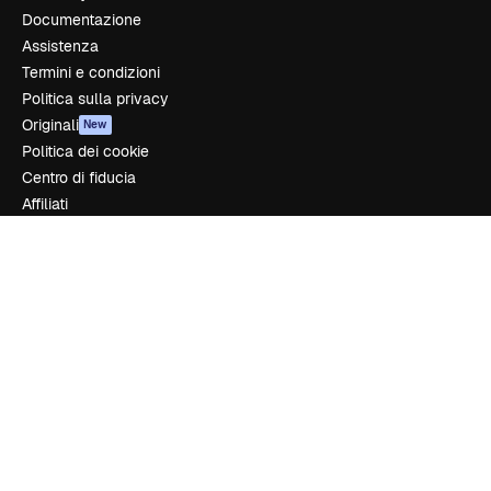
Documentazione
Assistenza
Termini e condizioni
Politica sulla privacy
Originali
New
Politica dei cookie
Centro di fiducia
Affiliati
Aziende
Azienda
Prezzi
Chi siamo
Recensioni
Lavora con noi
Cerca tendenze
Blog
Eventi