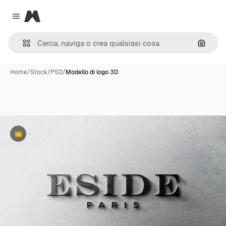
Magnific
Close menu
Cerca 
Home
/
Stock
/
PSD
/
Modello di logo 3D
Premium